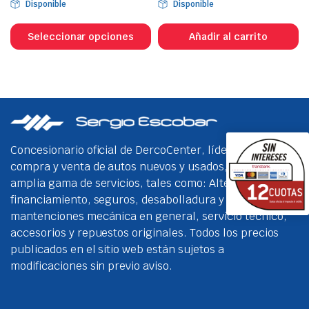
Disponible
Disponible
Este
producto
Seleccionar opciones
Añadir al carrito
tiene
múltiples
variantes.
Las
opciones
se
Concesionario oficial de DercoCenter, líder en la
pueden
compra y venta de autos nuevos y usados, con una
elegir
amplia gama de servicios, tales como: Alternativas de
en
financiamiento, seguros, desabolladura y pintura,
la
mantenciones mecánica en general, servicio técnico,
página
accesorios y repuestos originales. Todos los precios
de
publicados en el sitio web están sujetos a
producto
modificaciones sin previo aviso.