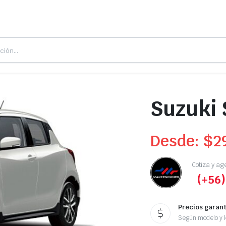
Suzuki 
Desde:
$
2
Cotiza y ag
(+56)
Precios garan
Según modelo y k