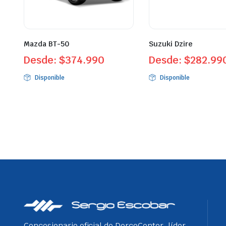
Mazda BT-50
Suzuki Dzire
Desde:
$
374.990
Desde:
$
282.99
Disponible
Disponible
Concesionario oficial de DercoCenter, líder