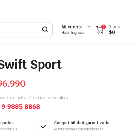
0 items
Mi cuenta
0
$
0
Hola, Ingresa
Swift Sport
96.990
enda tu mantención con un especialista
 9 9885 8868
tizados
Compatibilidad garantizada
ilometraje
Mantenciones personalizadas