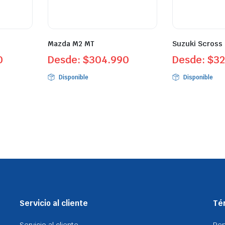
Mazda M2 MT
Suzuki Scross
0
Desde:
$
304.990
Desde:
$
32
Disponible
Disponible
Servicio al cliente
Tér