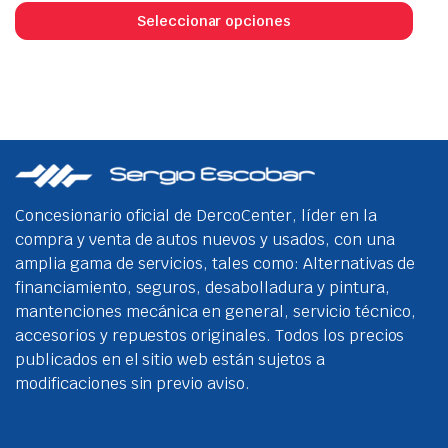
prod
Seleccionar opciones
tien
múlt
vari
Las
opci
se
pue
eleg
Concesionario oficial de DercoCenter, líder en la
en
compra y venta de autos nuevos y usados, con una
la
amplia gama de servicios, tales como: Alternativas de
pági
financiamiento, seguros, desabolladura y pintura,
de
mantenciones mecánica en general, servicio técnico,
prod
accesorios y repuestos originales. Todos los precios
publicados en el sitio web están sujetos a
modificaciones sin previo aviso.