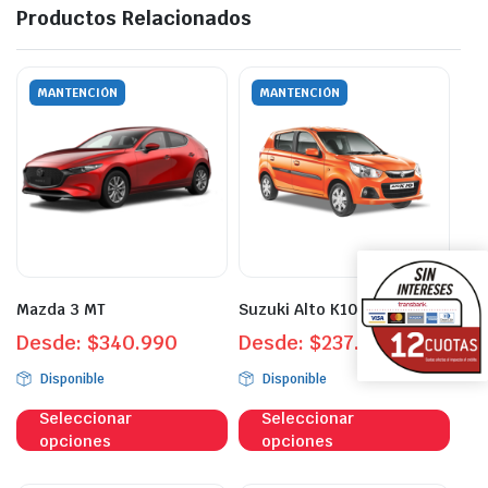
Productos Relacionados
MANTENCIÓN
MANTENCIÓN
Mazda 3 MT
Suzuki Alto K10
Desde:
$
340.990
Desde:
$
237.990
Disponible
Disponible
Este
Este
Seleccionar
Seleccionar
producto
prod
opciones
opciones
tiene
tien
múltiples
múlt