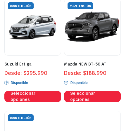
variantes.
vari
MANTENCIÓN
MANTENCIÓN
Las
Las
opciones
opci
se
se
pueden
pue
elegir
eleg
en
en
la
la
página
pági
Suzuki Ertiga
Mazda NEW BT-50 AT
de
de
Desde:
$
295.990
Desde:
$
188.990
producto
prod
Disponible
Disponible
Este
Este
Seleccionar
Seleccionar
producto
prod
opciones
opciones
tiene
tien
múltiples
múlt
variantes.
vari
MANTENCIÓN
Las
Las