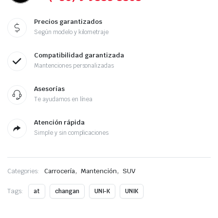
Precios garantizados
Según modelo y kilometraje
Compatibilidad garantizada
Mantenciones personalizadas
Asesorías
Te ayudamos en línea
Atención rápida
Simple y sin complicaciones
,
,
Categories:
Carrocería
Mantención
SUV
Tags:
at
changan
UNI-K
UNIK