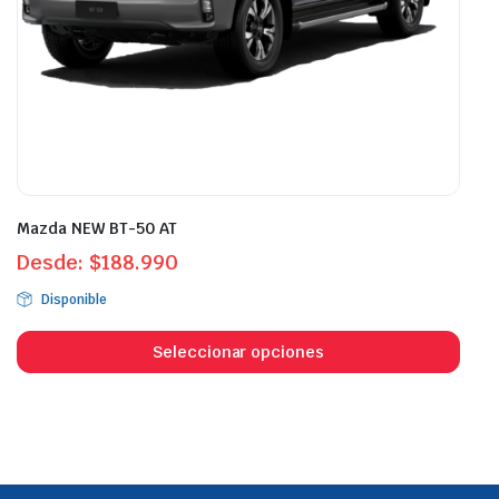
de
de
producto
prod
Mazda NEW BT-50 AT
Desde:
$
188.990
Disponible
Este
prod
Seleccionar opciones
tien
múlt
vari
Las
opci