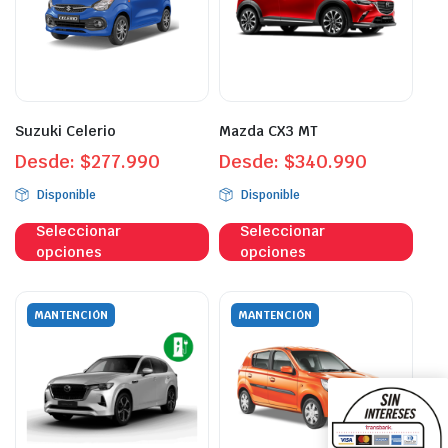
Suzuki Celerio
Mazda CX3 MT
Desde:
$
277.990
Desde:
$
340.990
Disponible
Disponible
Este
Este
Seleccionar
Seleccionar
producto
prod
opciones
opciones
tiene
tien
múltiples
múlt
variantes.
vari
MANTENCIÓN
MANTENCIÓN
Las
Las
opciones
opci
se
se
pueden
pue
elegir
eleg