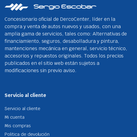
se
pue
eleg
Concesionario oficial de DercoCenter, líder en la
en
compra y venta de autos nuevos y usados, con una
la
amplia gama de servicios, tales como: Alternativas de
pági
financiamiento, seguros, desabolladura y pintura,
de
mantenciones mecánica en general, servicio técnico,
prod
accesorios y repuestos originales. Todos los precios
publicados en el sitio web están sujetos a
modificaciones sin previo aviso.
Servicio al cliente
Servicio al cliente
Mi cuenta
Mis compras
Politica de devolución