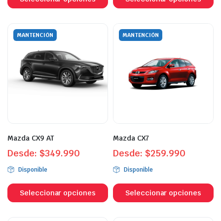
tiene
ti
múltiples
mú
variantes.
va
MANTENCIÓN
MANTENCIÓN
Las
L
opciones
o
se
s
pueden
p
elegir
el
en
e
la
la
página
p
Mazda CX9 AT
Mazda CX7
de
d
Desde:
$
349.990
producto
Desde:
$
259.990
p
Disponible
Disponible
Este
Es
producto
p
Seleccionar opciones
Seleccionar opciones
tiene
ti
múltiples
mú