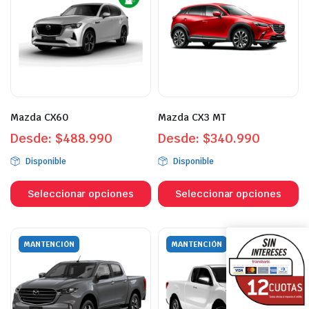
opciones
o
se
s
pueden
p
elegir
el
en
e
la
la
página
p
Mazda CX60
Mazda CX3 MT
de
d
Desde:
$
488.990
producto
Desde:
$
340.990
p
Disponible
Disponible
Este
Es
producto
p
Seleccionar opciones
Seleccionar opciones
tiene
ti
múltiples
mú
variantes.
va
MANTENCIÓN
MANTENCIÓN
Las
L
opciones
o
se
s