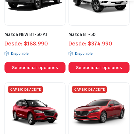
pueden
p
elegir
el
en
e
la
la
página
p
Mazda NEW BT-50 AT
Mazda BT-50
de
d
Desde:
$
188.990
producto
Desde:
$
374.990
p
Disponible
Disponible
Este
Es
producto
p
Seleccionar opciones
Seleccionar opciones
tiene
ti
múltiples
mú
variantes.
va
CAMBIO DE ACEITE
CAMBIO DE ACEITE
Las
L
opciones
o
se
s
pueden
p
elegir
el
en
e