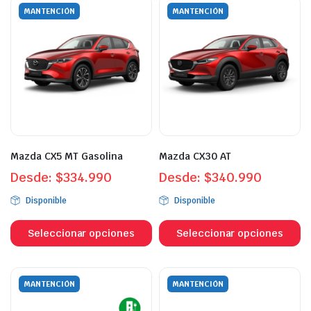
variantes.
va
MANTENCIÓN
MANTENCIÓN
Las
L
opciones
o
se
s
pueden
p
elegir
el
en
e
la
la
página
p
Mazda CX5 MT Gasolina
Mazda CX30 AT
de
d
Desde:
$
334.990
producto
Desde:
$
340.990
p
Disponible
Disponible
Este
Es
producto
p
Seleccionar opciones
Seleccionar opciones
tiene
ti
múltiples
mú
variantes.
va
MANTENCIÓN
MANTENCIÓN
Las
L