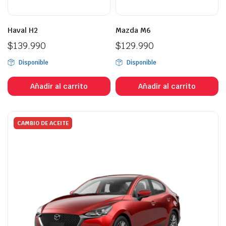
la
la
página
p
Haval H2
Mazda M6
de
d
$
139.990
producto
$
129.990
p
Disponible
Disponible
Añadir al carrito
Añadir al carrito
CAMBIO DE ACEITE