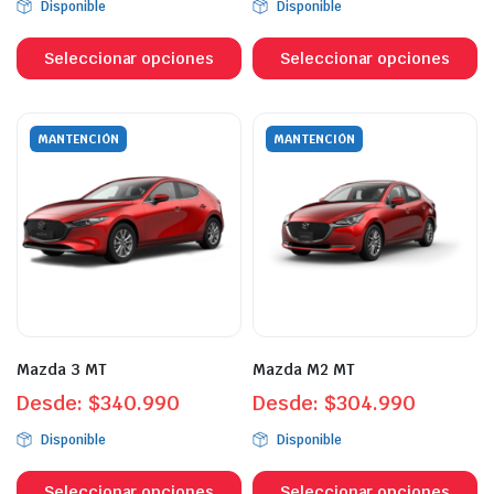
Disponible
Disponible
Este
Es
producto
p
Seleccionar opciones
Seleccionar opciones
tiene
ti
múltiples
mú
variantes.
va
MANTENCIÓN
MANTENCIÓN
Las
L
opciones
o
se
s
pueden
p
elegir
el
en
e
la
la
página
p
Mazda 3 MT
Mazda M2 MT
de
d
Desde:
$
340.990
producto
Desde:
$
304.990
p
Disponible
Disponible
Este
Es
producto
p
Seleccionar opciones
Seleccionar opciones