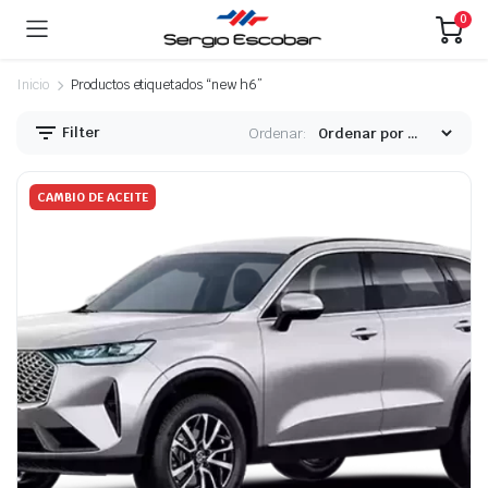
0
Inicio
Productos etiquetados “new h6”
Filter
Ordenar:
CAMBIO DE ACEITE