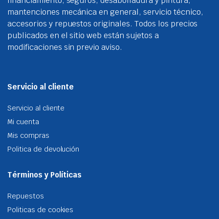
financiamiento, seguros, desabolladura y pintura,
la
mantenciones mecánica en general, servicio técnico,
p
accesorios y repuestos originales. Todos los precios
d
publicados en el sitio web están sujetos a
p
modificaciones sin previo aviso.
Servicio al cliente
Servicio al cliente
Mi cuenta
Mis compras
Politica de devolución
Términos y Políticas
Repuestos
Politicas de cookies