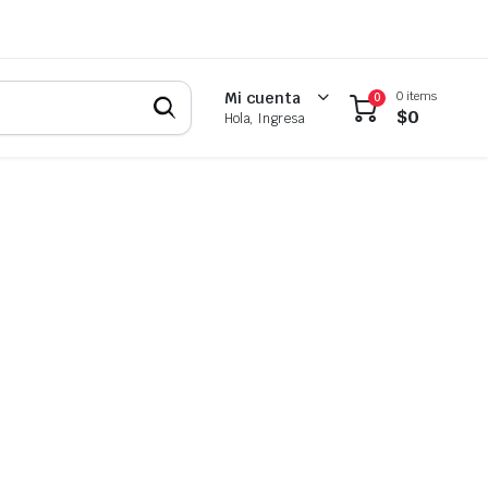
0 items
Mi cuenta
0
$
0
Hola, Ingresa