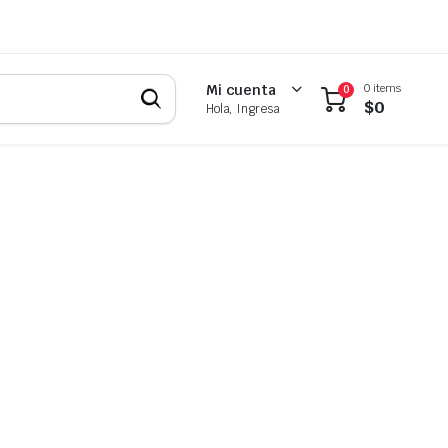
0 items
Mi cuenta
0
$
0
Hola, Ingresa